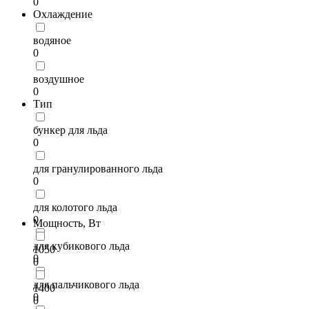
0
Охлаждение
водяное
0
воздушное
0
Тип
бункер для льда
0
для гранулированного льда
0
для колотого льда
0
Мощность, Вт
для кубикового льда
1050
0
0
для пальчикового льда
1400
0
0