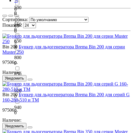
>|
500
6
0
0
Сортировка:
550
Показать:
65
0
0
650
9
0
Bin 200
Бункер для льдогенератора Brema Bin 200 для серии
0
Muster 250
800
97506
р.
0
Наличие:
850
Уведомить
0
920
Bin 200
Бункер для льдогенератора Brema Bin 200 для серий G
0
160-280-510 и TM
940
97506
р.
0
Наличие:
Уведомить