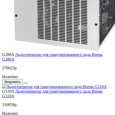
G280A
Льдогенератор для гранулированного льда Brema
G280A
279625
р.
Наличие:
Уведомить
G510A
Льдогенератор для гранулированного льда Brema
G510A
316859
р.
Наличие: