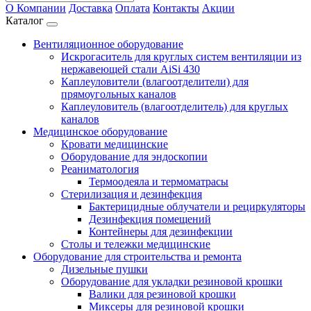
О Компании
Доставка
Оплата
Контакты
Акции
Каталог
Вентиляционное оборудование
Искрогаситель для круглых систем вентиляции из
нержавеющей стали AiSi 430
Каплеуловители (влагоотделители) для
прямоугольных каналов
Каплеуловитель (влагоотделитель) для круглых
каналов
Медицинское оборудование
Кровати медицинские
Оборудование для эндоскопии
Реаниматология
Термоодеяла и термоматрасы
Стерилизация и дезинфекция
Бактерицидные облучатели и рециркуляторы
Дезинфекция помещений
Контейнеры для дезинфекции
Столы и тележки медицинские
Оборудование для строительства и ремонта
Дизельные пушки
Оборудование для укладки резиновой крошки
Валики для резиновой крошки
Миксеры для резиновой крошки